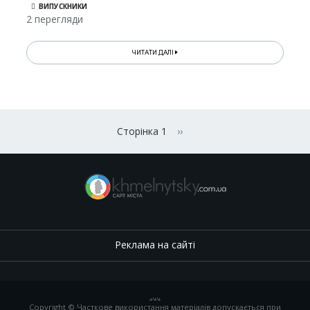
ВИПУСКНИКИ
2 перегляди
ЧИТАТИ ДАЛІ
Розбивка
на
Сторінка 1
››
Наступна сторінка
сторінки
Реклама на сайті
.
,
.
,
.
Copyright © Часткове використання матеріалів допускається при