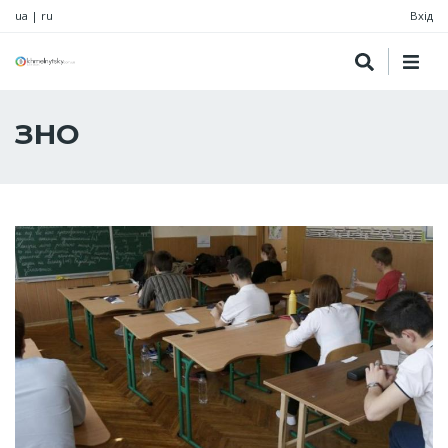
ua
|
ru
Вхід
ЗНО