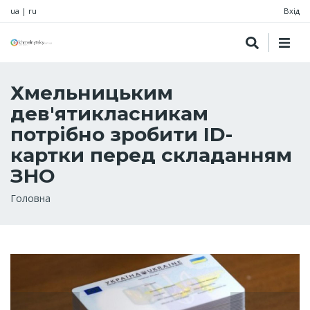
ua
|
ru
Вхід
Хмельницьким
дев'ятикласникам
потрібно зробити ID-
картки перед складанням
ЗНО
Рядок
Головна
навіґації