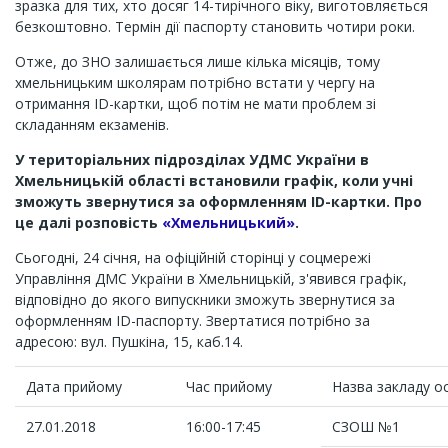
зразка для тих, хто досяг 14-тирічного віку, виготовляється
безкоштовно. Термін дії паспорту становить чотири роки.
Отже, до ЗНО залишається лише кілька місяців, тому
хмельницьким школярам потрібно встати у чергу на
отримання ID-картки, щоб потім не мати проблем зі
складанням екзаменів.
У територіальних підрозділах УДМС України в
Хмельницькій області встановили графік, коли учні
зможуть звернутися за оформленням ID-картки.
Про
це далі розповість
«Хмельницький»
.
Сьогодні, 24 січня, на офіційній сторінці у соцмережі
Управління ДМС України в Хмельницькій, з'явився графік,
відповідно до якого випускники зможуть звернутися за
оформленням ID-паспорту. Звертатися потрібно за
адресою: вул. Пушкіна, 15, каб.14.
Дата прийому
Час прийому
Назва закладу ос
27.01.2018
16:00-17:45
СЗОШ №1