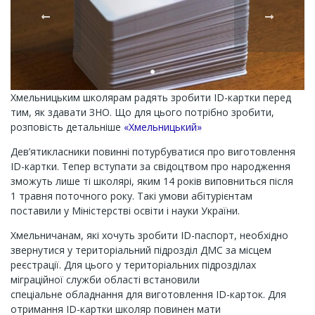
Хмельницьким школярам радять зробити ID-картки перед
тим, як здавати ЗНО. Що для цього потрібно зробити,
розповість детальніше
«Хмельницький»
Дев’ятикласники повинні потурбуватися про виготовлення
ID-картки. Тепер вступати за свідоцтвом про народження
зможуть лише ті школярі, яким 14 років виповниться після
1 травня поточного року. Такі умови абітурієнтам
поставили у Міністерстві освіти і науки України.
Хмельничанам, які хочуть зробити ID-паспорт, необхідно
звернутися у територіальний підрозділ ДМС за місцем
реєстрації. Для цього у територіальних підрозділах
міграційної служби області встановили
спеціальне обладнання для виготовлення ID-карток. Для
отримання ID-картки школяр повинен мати