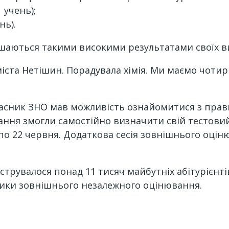
 учень);
нь).
шаються такими високими результатами своїх в
ста Нетішин. Порадувала хімія. Ми маємо чотири 
часник ЗНО мав можливість ознайомитися з пра
ання змогли самостійно визначити свій тестовий
о 22 червня. Додаткова сесія зовнішнього оціню
трувалося понад 11 тисяч майбутніх абітурієнті
ики зовнішнього незалежного оцінювання.