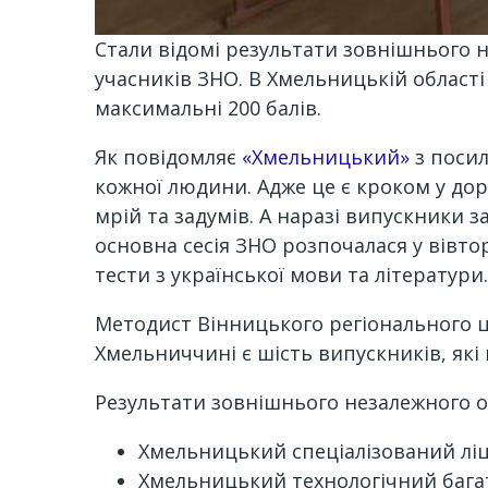
Стали відомі результати зовнішнього
учасників ЗНО. В Хмельницькій област
максимальні 200 балів.
Як повідомляє
«Хмельницький»
з поси
кожної людини. Адже це є кроком у доро
мрій та задумів. А наразі випускники 
основна сесія ЗНО розпочалася у вівтор
тести з української мови та літератури
Методист Вінницького регіонального ц
Хмельниччині є шість випускників, які 
Результати зовнішнього незалежного 
Хмельницький спеціалізований ліцей
Хмельницький технологічний багато