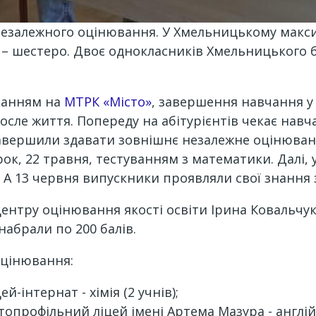
 незалежного оцінювання. У Хмельницькому мак
і – шестеро. Двоє однокласників Хмельницького
ланням на
МТРК «Місто»
, завершення навчання у 
сле життя. Попереду на абітурієнтів чекає навчан
завершили здавати зовнішнє незалежне оцінюванн
ок, 22 травня, тестуванням з математики. Далі, 
. А 13 червня випускники проявляли свої знання з 
ентру оцінювання якості освіти Ірина Ковальчук
набрали по 200 балів.
оцінювання:
-інтернат - хімія (2 учнів);
профільний ліцей імені Артема Мазура - англійськ