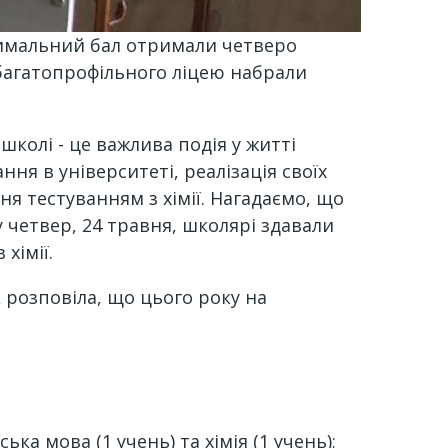
симальний бал отримали четверо
 багатопрофільного ліцею набрали
школі - це важлива подія у житті
ня в університеті, реалізація своїх
я тестуванням з хімії. Нагадаємо, що
у четвер, 24 травня, школярі здавали
хімії.
 розповіла, що цього року на
а мова (1 учень) та хімія (1 учень);