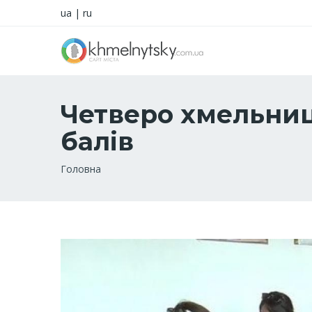
ua
|
ru
Четверо хмельниц
балів
Рядок
Головна
навіґації