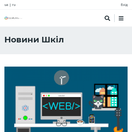
ua
|
ru
Вхід
Новини Шкіл