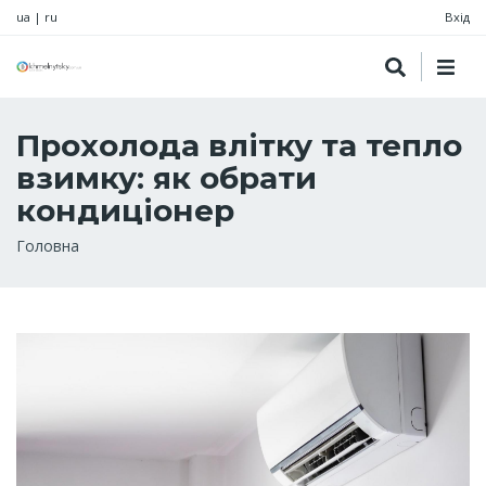
ua
|
ru
Вхід
Прохолода влітку та тепло
взимку: як обрати
кондиціонер
Рядок
Головна
навіґації