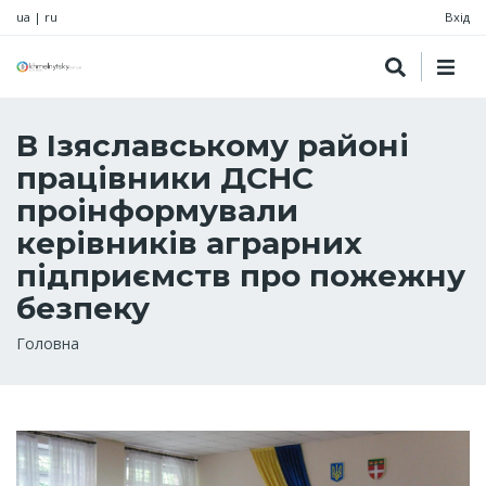
ua
|
ru
Вхід
В Ізяславському районі
працівники ДСНС
проінформували
керівників аграрних
підприємств про пожежну
безпеку
Рядок
Головна
навіґації