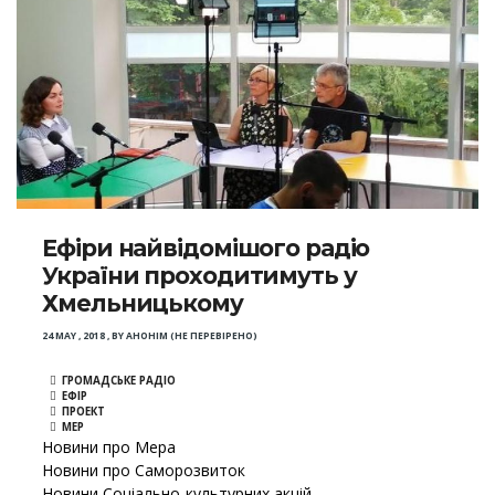
Ефіри найвідомішого радіо
України проходитимуть у
Хмельницькому
24 MAY , 2018
,
BY
АНОНІМ (НЕ ПЕРЕВІРЕНО)
ГРОМАДСЬКЕ РАДІО
ЕФІР
ПРОЕКТ
МЕР
Новини про Мера
Новини про Саморозвиток
Новини Соціально-культурних акцій