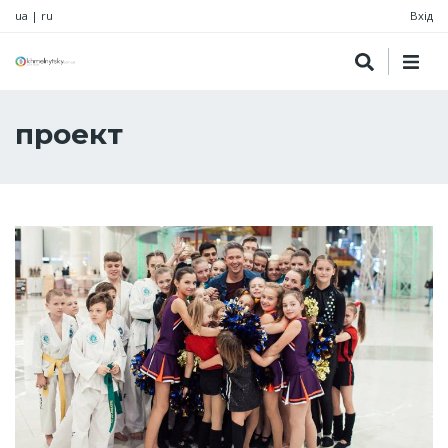
ua
|
ru
Вхід
проект