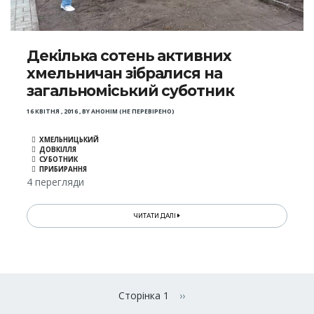
Декілька сотень активних
хмельничан зібралися на
загальноміський суботник
16 КВІТНЯ , 2016
,
BY
АНОНІМ (НЕ ПЕРЕВІРЕНО)
ХМЕЛЬНИЦЬКИЙ
ДОВКІЛЛЯ
СУБОТНИК
ПРИБИРАННЯ
4 перегляди
ЧИТАТИ ДАЛІ
Розбивка
на
Сторінка 1
››
Наступна сторінка
сторінки