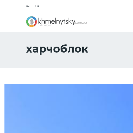
ua
|
ru
харчоблок