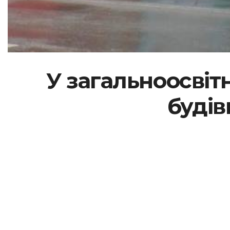
У загальноосвіт
будів