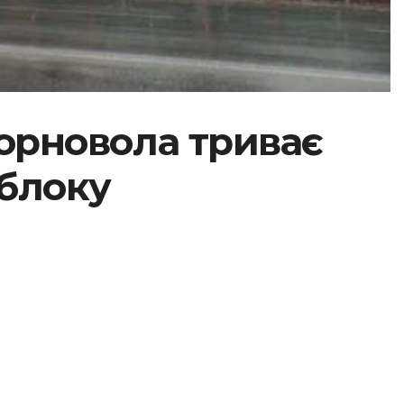
Чорновола триває
облоку