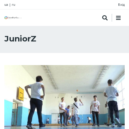
ua
|
ru
Вхід
JuniorZ