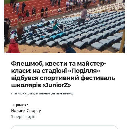
Флешмоб, квести та майстер-
класи: на стадіоні «Поділля»
відбувся спортивний фестиваль
школярів «JuniorZ»
11 ВЕРЕСНЯ , 2018
,
BY
АНОНІМ (НЕ ПЕРЕВІРЕНО)
JUNIORZ
Новини Спорту
5 переглядів