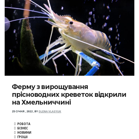
Ферму з вирощування
прісноводних креветок відкрили
на Хмельниччині
25 СІЧНЯ , 2022
,
BY
OLENA VLASYUK
РОБОТА
БІЗНЕС
НОВИНИ
ГРОШІ