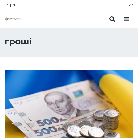
ua
|
ru
Вхід
гроші