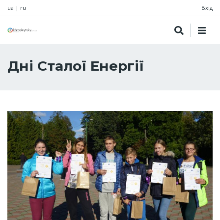
ua
|
ru
Вхід
Дні Сталої Енергії