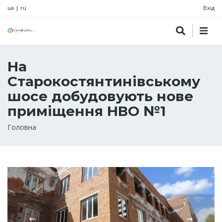
ua
|
ru
Вхід
На
Старокостянтинівському
шосе добудовують нове
приміщення НВО №1
Рядок
Головна
навіґації