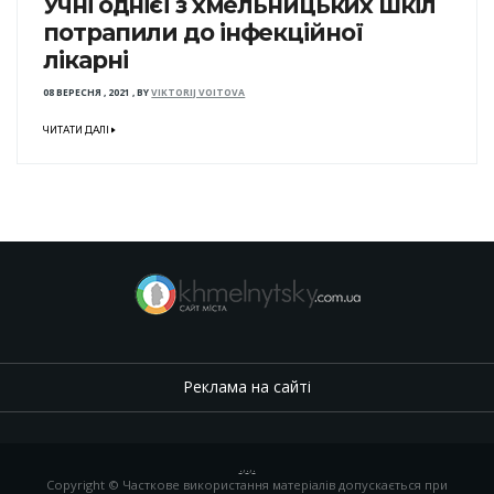
Учні однієї з хмельницьких шкіл
потрапили до інфекційної
лікарні
08 ВЕРЕСНЯ , 2021
,
BY
VIKTORIJ VOITOVA
ЧИТАТИ ДАЛІ
Реклама на сайті
.
,
.
,
.
Copyright © Часткове використання матеріалів допускається при