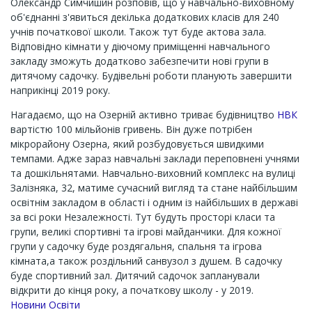
Олександр Симчишин розповів, що у навчально-виховному
об'єднанні з'явиться декілька додаткових класів для 240
учнів початкової школи. Також тут буде актова зала.
Відповідно кімнати у діючому приміщенні навчального
закладу зможуть додатково забезпечити нові групи в
дитячому садочку. Будівельні роботи планують завершити
наприкінці 2019 року.
Нагадаємо, що на Озерній активно триває будівництво
НВК
вартістю 100 мільйонів гривень. Він дуже потрібен
мікрорайону Озерна, який розбудовується швидкими
темпами. Адже зараз навчальні заклади переповнені учнями
та дошкільнятами. Навчально-виховний комплекс на вулиці
Залізняка, 32, матиме сучасний вигляд та стане найбільшим
освітнім закладом в області і одним із найбільших в державі
за всі роки Незалежності. Тут будуть просторі класи та
групи, великі спортивні та ігрові майданчики. Для кожної
групи у садочку буде роздягальня, спальня та ігрова
кімната,а також роздільний санвузол з душем. В садочку
буде спортивний зал. Дитячий садочок запланували
відкрити до кінця року, а початкову школу - у 2019.
Новини Освіти