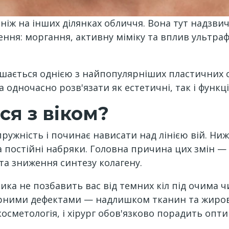
іж на інших ділянках обличчя. Вона тут надзвича
ня: моргання, активну міміку та вплив ультрафі
шається однією з найпопулярніших пластичних оп
а одночасно розв'язати як естетичні, так і функ
ся з віком?
ружність і починає нависати над лінією вій. Ниж
а постійні набряки. Головна причина цих змін —
та зниження синтезу колагену.
ка не позбавить вас від темних кіл під очима 
турними дефектами — надлишком тканин та жиро
сметологія, і хірург обов'язково порадить опти