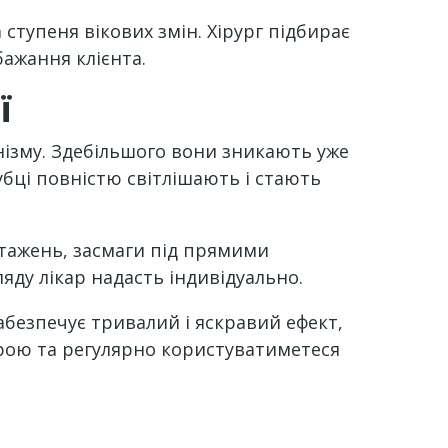
ступеня вікових змін. Хірург підбирає
ажання клієнта.
ї
нізму. Здебільшого вони зникають уже
рубці повністю світлішають і стають
нтажень, засмаги під прямими
яду лікар надасть індивідуально.
абезпечує тривалий і яскравий ефект,
ірою та регулярно користуватиметеся