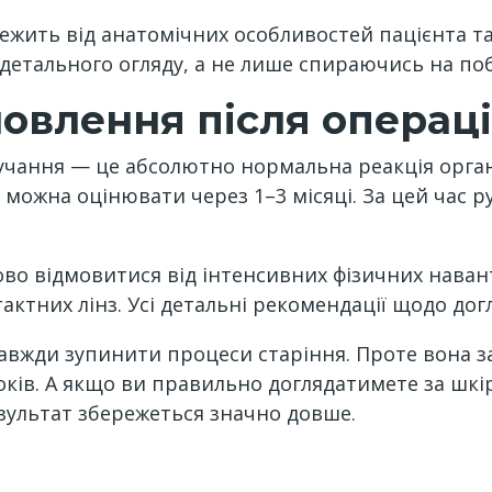
жить від анатомічних особливостей пацієнта та 
детального огляду, а не лише спираючись на поб
овлення після операці
тручання — це абсолютно нормальна реакція орга
т можна оцінювати через 1–3 місяці. За цей час 
сово відмовитися від інтенсивних фізичних нава
тних лінз. Усі детальні рекомендації щодо догл
завжди зупинити процеси старіння. Проте вона з
років. А якщо ви правильно доглядатимете за шк
зультат збережеться значно довше.