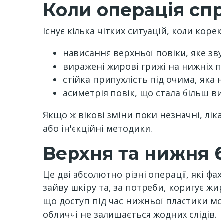
Коли операція сп
Існує кілька чітких ситуацій, коли кор
нависання верхньої повіки, яке зв
виражені жирові грижі на нижніх п
стійка припухлість під очима, яка 
асиметрія повік, що стала більш в
Якщо ж вікові зміни поки незначні, л
або ін'єкційні методики.
Верхня та нижня 
Це дві абсолютно різні операції, які 
зайву шкіру та, за потреби, коригує ж
що доступ під час нижньої пластики м
обличчі не залишається жодних слідів.