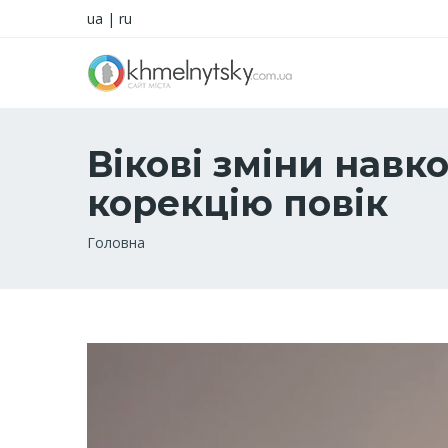
ua
|
ru
Вікові зміни навк
корекцію повік
Рядок
Головна
навіґації