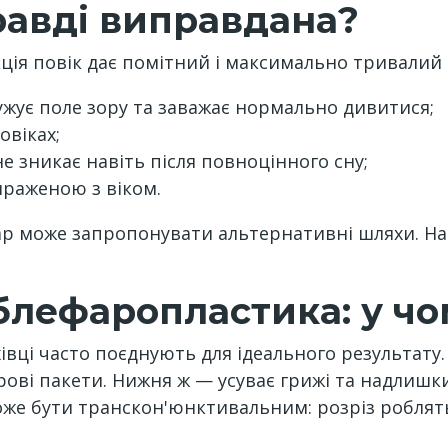
равді виправдана?
екція повік дає помітний і максимально тривалий 
ужує поле зору та заважає нормально дивитися;
овіках;
не зникає навіть після повноцінного сну;
ираженою з віком.
ікар може запропонувати альтернативні шляхи. Н
блефаропластика: у чо
фахівці часто поєднують для ідеального результа
ирові пакети. Нижня ж — усуває грижі та надлишк
оже бути транскон'юнктивальним: розріз роблять