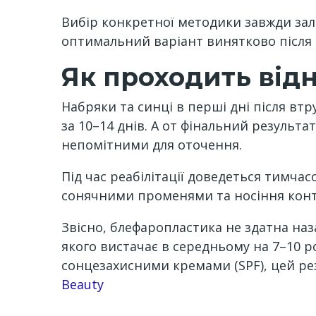
Вибір конкретної методики завжди зале
оптимальний варіант винятково після 
Як проходить відн
Набряки та синці в перші дні після в
за 10–14 днів. А от фінальний результа
непомітними для оточення.
Під час реабілітації доведеться тимча
сонячними променями та носіння контак
Звісно, блефаропластика не здатна на
якого вистачає в середньому на 7–10 
сонцезахисними кремами (SPF), цей ре
Channel
Beauty