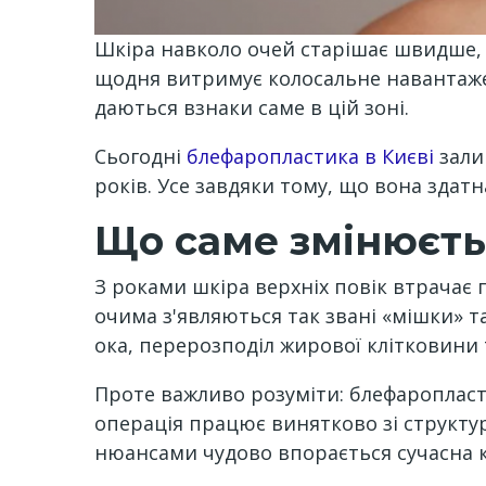
Шкіра навколо очей старішає швидше, н
щодня витримує колосальне навантажен
даються взнаки саме в цій зоні.
Сьогодні
блефаропластика в Києві
зали
років. Усе завдяки тому, що вона здатн
Що саме змінюєть
З роками шкіра верхніх повік втрачає п
очима з'являються так звані «мішки» т
ока, перерозподіл жирової клітковини 
Проте важливо розуміти: блефаропласти
операція працює винятково зі струк
нюансами чудово впорається сучасна ко