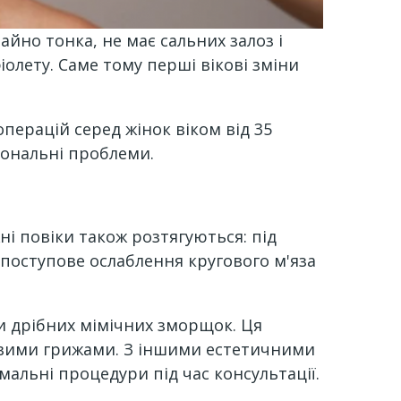
йно тонка, не має сальних залоз і
олету. Саме тому перші вікові зміни
ерацій серед жінок віком від 35
ціональні проблеми.
ні повіки також розтягуються: під
 поступове ослаблення кругового м'яза
чи дрібних мімічних зморщок. Ця
вими грижами. З іншими естетичними
мальні процедури під час консультації.