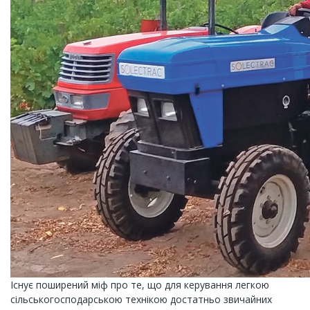
Існує поширений міф про те, що для керування легкою
сільськогосподарською технікою достатньо звичайних