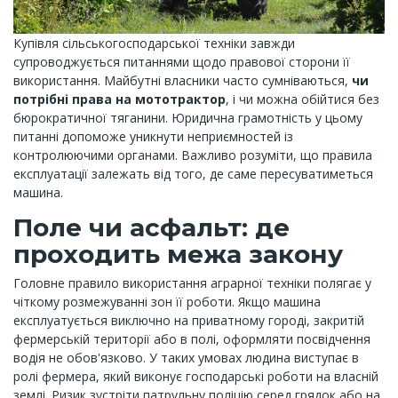
Купівля сільськогосподарської техніки завжди
супроводжується питаннями щодо правової сторони її
використання. Майбутні власники часто сумніваються,
чи
потрібні права на мототрактор
, і чи можна обійтися без
бюрократичної тяганини. Юридична грамотність у цьому
питанні допоможе уникнути неприємностей із
контролюючими органами. Важливо розуміти, що правила
експлуатації залежать від того, де саме пересуватиметься
машина.
Поле чи асфальт: де
проходить межа закону
Головне правило використання аграрної техніки полягає у
чіткому розмежуванні зон її роботи. Якщо машина
експлуатується виключно на приватному городі, закритій
фермерській території або в полі, оформляти посвідчення
водія не обов'язково. У таких умовах людина виступає в
ролі фермера, який виконує господарські роботи на власній
землі. Ризик зустріти патрульну поліцію серед грядок або на