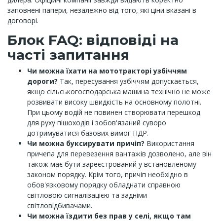
заповнені папери, незалежно від того, які ціни вказані в
договорі.
Блок FAQ: відповіді на
часті запитання
Чи можна їхати на мототракторі узбіччям
дороги?
Так, пересування узбіччям допускається,
якщо сільськогосподарська машина технічно не може
розвивати високу швидкість на основному полотні.
При цьому водій не повинен створювати перешкод
для руху пішоходів і зобов'язаний суворо
дотримуватися базових вимог ПДР.
Чи можна буксирувати причіп?
Використання
причепа для перевезення вантажів дозволено, але він
також має бути зареєстрований у встановленому
законом порядку. Крім того, причіп необхідно в
обов'язковому порядку обладнати справною
світловою сигналізацією та задніми
світловідбивачами.
Чи можна їздити без прав у селі, якщо там