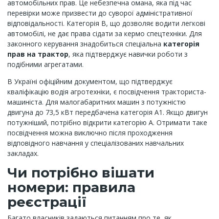
автомобільних прав. Це небезпечна омана, яка під час
перевірки може призвести до суворої адміністративної
відповідальності. Категорія В, що дозволяє водити легкові
автомобілі, не дає права сідати за кермо спецтехніки. Для
законного керування знадобиться спеціальна
категорія
прав на трактор
, яка підтверджує навички роботи з
подібними агрегатами.
В Україні офіційним документом, що підтверджує
кваліфікацію водія агротехніки, є посвідчення тракториста-
машиніста. Для малогабаритних машин з потужністю
двигуна до 73,5 кВт передбачена категорія А1. Якщо двигун
потужніший, потрібно відкрити категорію А. Отримати таке
посвідчення можна виключно після проходження
відповідного навчання у спеціалізованих навчальних
закладах.
Чи потрібно вішати
номери: правила
реєстрації
Багато власників задаються питанням про те, як