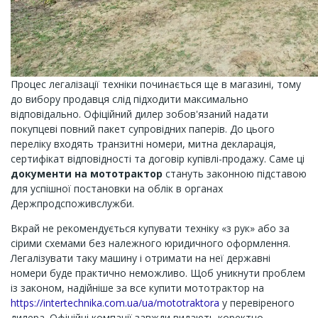
Процес легалізації техніки починається ще в магазині, тому
до вибору продавця слід підходити максимально
відповідально. Офіційний дилер зобов'язаний надати
покупцеві повний пакет супровідних паперів. До цього
переліку входять транзитні номери, митна декларація,
сертифікат відповідності та договір купівлі-продажу. Саме ці
документи на мототрактор
стануть законною підставою
для успішної постановки на облік в органах
Держпродспоживслужби.
Вкрай не рекомендується купувати техніку «з рук» або за
сірими схемами без належного юридичного оформлення.
Легалізувати таку машину і отримати на неї державні
номери буде практично неможливо. Щоб уникнути проблем
із законом, надійніше за все купити мототрактор на
https://intertechnika.com.ua/ua/mototraktora
у перевіреного
дилера. Офіційні компанії завжди видають коректно