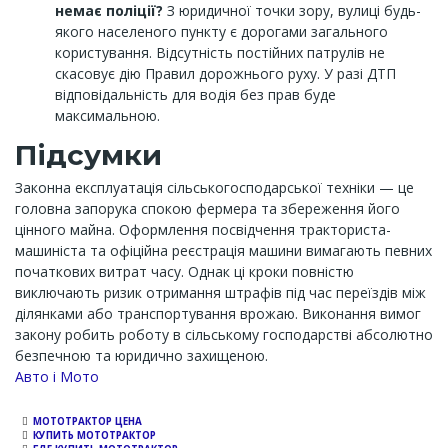
немає поліції?
З юридичної точки зору, вулиці будь-
якого населеного пункту є дорогами загального
користування. Відсутність постійних патрулів не
скасовує дію Правил дорожнього руху. У разі ДТП
відповідальність для водія без прав буде
максимальною.
Підсумки
Законна експлуатація сільськогосподарської техніки — це
головна запорука спокою фермера та збереження його
цінного майна. Оформлення посвідчення тракториста-
машиніста та офіційна реєстрація машини вимагають певних
початкових витрат часу. Однак ці кроки повністю
виключають ризик отримання штрафів під час переїздів між
ділянками або транспортування врожаю. Виконання вимог
закону робить роботу в сільському господарстві абсолютно
безпечною та юридично захищеною.
Channel
Авто і Мото
МОТОТРАКТОР ЦЕНА
КУПИТЬ МОТОТРАКТОР