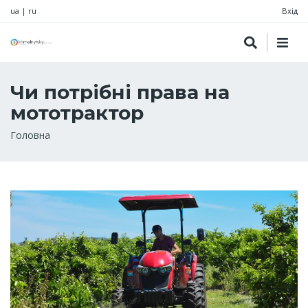
ua
|
ru
Вхід
Чи потрібні права на
мототрактор
Рядок
Головна
навіґації