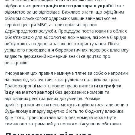
відбувається
реєстрація мототрактора в україні
і яке
відомство за це відповідає. Важливо знати, що офіційним
обліком сільськогосподарських машин займаються не
сервісні центри МВС, а територіальні органи
Держпродспоживслужби. Процедура постановки на облік є
обов'язковою для абсолютно всіх машин, які хоча б зрідка
виїжджають на дороги загального користування. Після
успішного проходження бюрократичних перевірок власнику
видають державний номерний знак і свідоцтво про
реєстрацію.
Ігнорування цих правил неминуче тягне за собою неприємні
наслідки під час зустрічі з патрульною поліцією на трасі.
Правоохоронці мають повне право виписати
штраф за
їзду на мототракторі
без державних номерів та
відповідних реєстраційних документів. Розміри
адміністративних стягнень можуть варіюватися, але вони в
будь-якому випадку відчутно б'ють по бюджету власника.
Крім того, транспортний засіб без номерів може бути
тимчасово затриманий до повного з'ясування обставин.