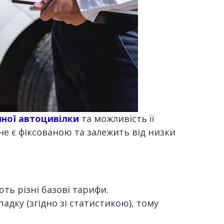
нної автоцивілки
та можливість її
не є фіксованою та залежить від низки
ть різні базові тарифи.
дку (згідно зі статистикою), тому