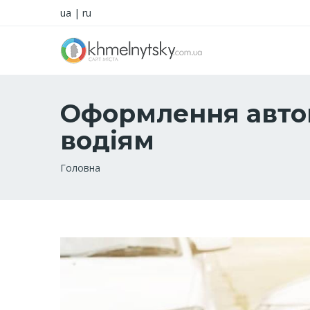
ua
|
ru
Оформлення автоц
водіям
Рядок
Головна
навіґації