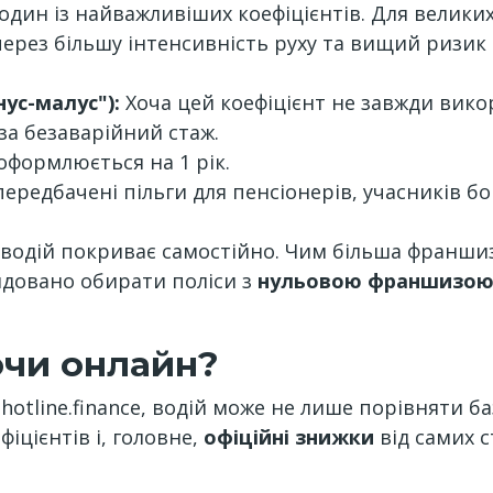
один із найважливіших коефіцієнтів. Для великих м
ерез більшу інтенсивність руху та вищий ризик 
ус-малус"):
Хоча цей коефіцієнт не завжди викор
за безаварійний стаж.
оформлюється на 1 рік.
редбачені пільги для пенсіонерів, учасників бойо
 водій покриває самостійно. Чим більша франшиз
ндовано обирати поліси з
нульовою франшизо
ючи онлайн?
otline.finance, водій може не лише порівняти ба
фіцієнтів і, головне,
офіційні знижки
від самих с