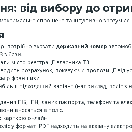
я: від вибору до отри
максимально спрощене та інтуїтивно зрозуміле.
я
орі потрібно вказати
державний номер
автомобі
 з бази.
ати місто реєстрації власника ТЗ.
одить розрахунок, показуючи пропозиції від ус
змір франшизи.
більш підходящий варіант (наприклад, поліс з 
дення ПІБ, ІПН, даних паспорта, телефону та ел
 вони вносяться в поліс.
ю карткою онлайн.
ліс у форматі PDF надходить на вказану елект