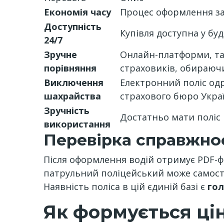
Економія часу
Процес оформлення з
Доступність
Купівля доступна у бу
24/7
Зручне
Онлайн-платформи, так
порівняння
страховиків, обираюч
Виключення
Електронний поліс од
шахрайства
страхового бюро Украї
Зручність
Достатньо мати поліс 
використання
Перевірка справжно
Після оформлення водій отримує PDF-ф
патрульний поліцейський може самості
Наявність поліса в цій єдиній базі є
гол
Як формується ці