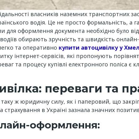
ідальності власників наземних транспортних зас
їнського водія. Це не просто формальність, а га
оли для оформлення документа необхідно було відв
и водіїв обирають зручність та швидкість онлай
 легко та оперативно
купити автоцивілку у Хме
тку інтернет-сервісів, які пропонують порівнят
реваг та процесу купівлі електронного поліса є к
вілка: переваги та пр
 таку ж юридичну силу, як і паперовий, що закрі
а страхування в Україні зазнала значних позитив
нлайн-оформлення: