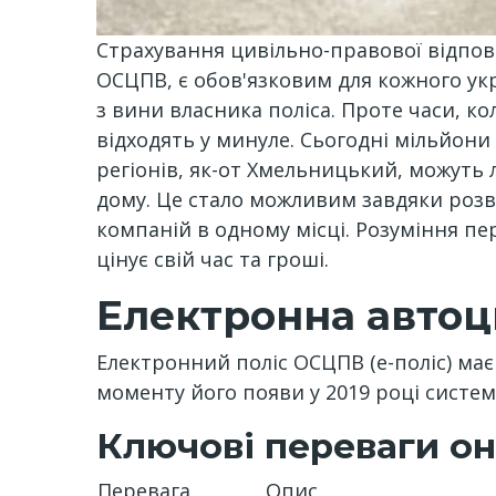
Страхування цивільно-правової відпов
ОСЦПВ, є обов'язковим для кожного укра
з вини власника поліса. Проте часи, к
відходять у минуле. Сьогодні мільйон
регіонів, як-от Хмельницький, можуть
дому. Це стало можливим завдяки розви
компаній в одному місці. Розуміння пе
цінує свій час та гроші.
Електронна автоци
Електронний поліс ОСЦПВ (е-поліс) має
моменту його появи у 2019 році систем
Ключові переваги о
Перевага
Опис