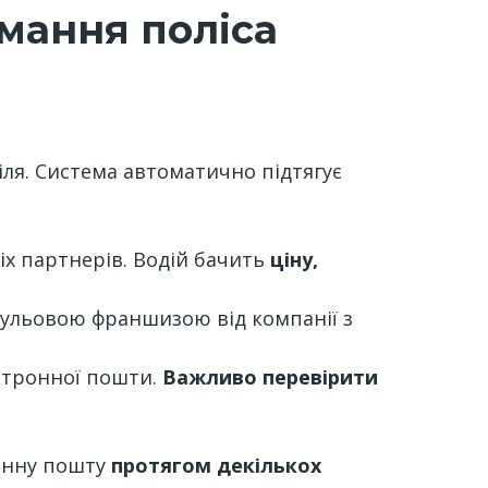
мання поліса
ля. Система автоматично підтягує
іх партнерів. Водій бачить
ціну,
нульовою франшизою від компанії з
ектронної пошти.
Важливо перевірити
ронну пошту
протягом декількох