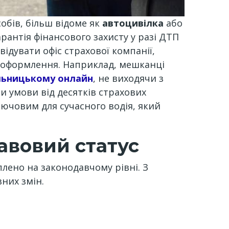
обів, більш відоме як
автоцивілка
або
рантія фінансового захисту у разі ДТП
ідувати офіс страхової компанії,
н-оформлення. Наприклад, мешканці
льницькому онлайн
, не виходячи з
и умови від десятків страхових
лючовим для сучасного водія, який
авовий статус
плено на законодавчому рівні. З
них змін.