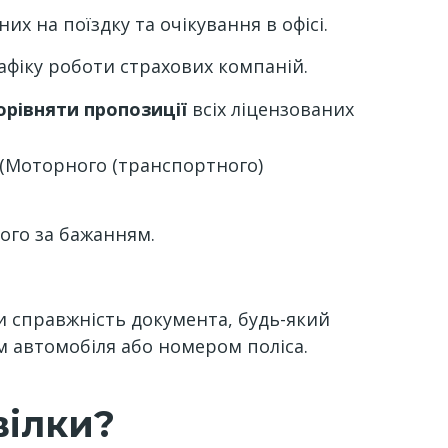
них на поїздку та очікування в офісі.
рафіку роботи страхових компаній.
орівняти пропозиції
всіх ліцензованих
(Моторного (транспортного)
його за бажанням.
и справжність документа, будь-який
 автомобіля або номером поліса.
вілки?