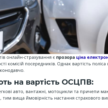
тів онлайн-страхування є
прозора
ціна електро
сті комісій посередників. Однак вартість поліса 
аконодавчо.
ть на вартість ОСЦПВ:
гкові авто, вантажні, мотоцикли та причепи маю
 тим вища ймовірність настання страхового випа