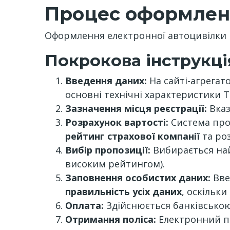
Процес оформленн
Оформлення електронної автоцивілки 
Покрокова інструкці
Введення даних:
На сайті-агрегат
основні технічні характеристики ТЗ
Зазначення місця реєстрації:
Вказ
Розрахунок вартості:
Система пров
рейтинг страхової компанії
та ро
Вибір пропозиції:
Вибирається най
високим рейтингом).
Заповнення особистих даних:
Вве
правильність усіх даних
, оскільки
Оплата:
Здійснюється банківсько
Отримання поліса:
Електронний по