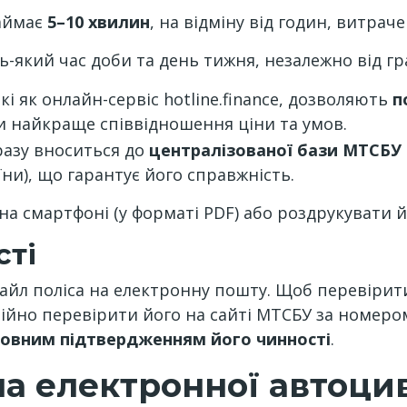
аймає
5–10 хвилин
, на відміну від годин, витраче
дь-який час доби та день тижня, незалежно від г
і як онлайн-сервіс hotline.finance, дозволяють
п
и найкраще співвідношення ціни та умов.
разу вноситься до
централізованої бази МТСБУ
ни), що гарантує його справжність.
на смартфоні (у форматі PDF) або роздрукувати 
сті
айл поліса на електронну пошту. Щоб перевірит
йно перевірити його на сайті МТСБУ за номером
овним підтвердженням його чинності
.
на електронної автоци