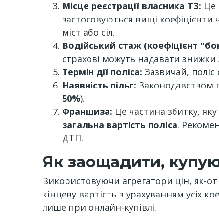
Місце реєстрації власника ТЗ:
Це 
застосовуються вищі коефіцієнти ч
міст або сіл.
Водійський стаж (коефіцієнт "бон
страхові можуть надавати знижки 
Термін дії поліса:
Зазвичай, поліс 
Наявність пільг:
Законодавством пе
50%
).
Франшиза:
Це частина збитку, яку
загальна вартість поліса
. Рекоме
ДТП.
Як заощадити, купу
Використовуючи агрегатори цін, як-от h
кінцеву вартість з урахуванням усіх кое
лише при онлайн-купівлі.