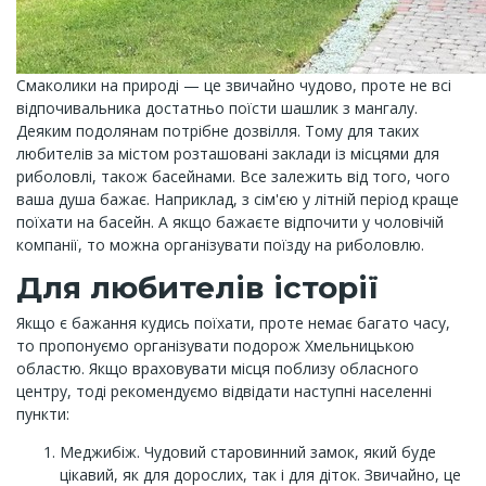
Смаколики на природі — це звичайно чудово, проте не всі
відпочивальника достатньо поїсти шашлик з мангалу.
Деяким подолянам потрібне дозвілля. Тому для таких
любителів за містом розташовані заклади із місцями для
риболовлі, також басейнами. Все залежить від того, чого
ваша душа бажає. Наприклад, з сім'єю у літній період краще
поїхати на басейн. А якщо бажаєте відпочити у чоловічій
компанії, то можна організувати поїзду на риболовлю.
Для любителів історії
Якщо є бажання кудись поїхати, проте немає багато часу,
то пропонуємо організувати подорож Хмельницькою
областю. Якщо враховувати місця поблизу обласного
центру, тоді рекомендуємо відвідати наступні населенні
пункти:
Меджибіж. Чудовий старовинний замок, який буде
цікавий, як для дорослих, так і для діток. Звичайно, це