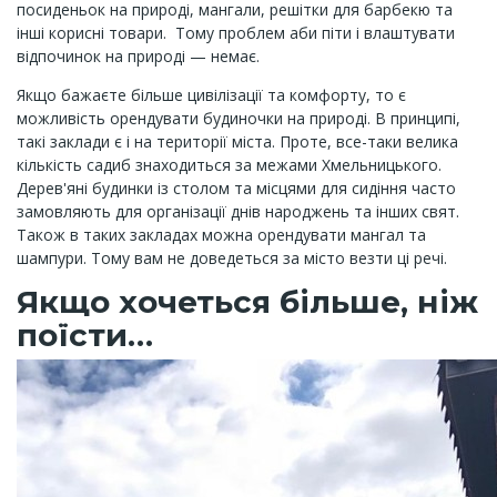
посиденьок на природі, мангали, решітки для барбекю та
інші корисні товари. Тому проблем аби піти і влаштувати
відпочинок на природі — немає.
Якщо бажаєте більше цивілізації та комфорту, то є
можливість орендувати будиночки на природі. В принципі,
такі заклади є і на території міста. Проте, все-таки велика
кількість садиб знаходиться за межами Хмельницького.
Дерев'яні будинки із столом та місцями для сидіння часто
замовляють для організації днів народжень та інших свят.
Також в таких закладах можна орендувати мангал та
шампури. Тому вам не доведеться за місто везти ці речі.
Якщо хочеться більше, ніж
поїсти…