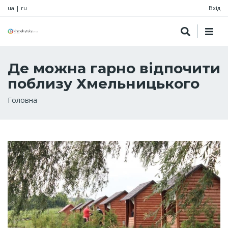
ua
|
ru
Вхід
Де можна гарно відпочити
поблизу Хмельницького
Рядок
Головна
навіґації