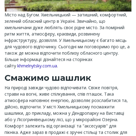
Місто над Бугом. Хмельницький — затишний, комфортний,
зелений обласний центр в Україні. Звичайно, що
хмельничани дуже люблять своє рідне місто. За помірний
ритм життя, атмосферу, краєвиди, розвинену
інфраструктуру, дозвілля. У Хмельницькому є багато місць
для чудового відпочинку. Сьогодні ми поговоримо про це, а
також де можна відпочити поблизу обласного центру.
Більше інформації дізнайтеся на сторінках
сайту
khmelnytsky.com.ua
.
Смажимо шашлик
На природі завжди чудово відпочивати. Свіже повітря,
страви на вогні, живе спілкування, спів пташок. Така
атмосфера наповнює енергією, дозволяє розслабитися та,
дійсно, відпочити. У місті Хмельницькому посмажити
шашлики, до прикладу, можна у Дендропарку на Виставці
або у Лісогринівецькому лісі, що у мікрорайоні Озерна.
Комфорт залежить від організації та "аксесуарів" для
пікніка. Адже зараз в продажі є зручні стільці та столик для