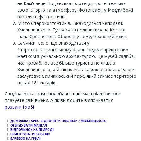
не Кам'янець-Подільська фортеця, проте теж має
свою історію та атмосферу. Фотографії у Меджибожі
виходять фантастичні.
Місто Старокостянтинів. Знаходиться неподалік
Хмельницького. Тут можна подивитися на Костел
Івана Хрестителя, Оборонну вежу, Червоний млин.
Самчики. Село, що знаходиться у
Старокостянтинівському районі відоме прекрасним
маєтком з унікальною архітектурою. Це музей-садиба,
яка приваблює все більше туристів не лише з
Хмельницького, а й інших міст. Також особливої уваги
заслуговує Самчиківський парк, який займає територію
понад 18 гектарів.
Сподіваємося, вам сподобався наш матеріал і ви вже
плануєте свій вікенд. А як ви любите відпочивати?
Channel
розваги і хобі
ДЕ МОЖНА ГАРНО ВІДПОЧИТИ ПОБЛИЗУ ХМЕЛЬНИЦЬКОГО
ОРЕНДУВАТИ МАНГАЛ
ВІДПОЧИНОК НА ПРИРОДІ
ПРИГОТУВАТИ БАРБЕКЮ
БАРБЕКЮ НА ГРИЛІ