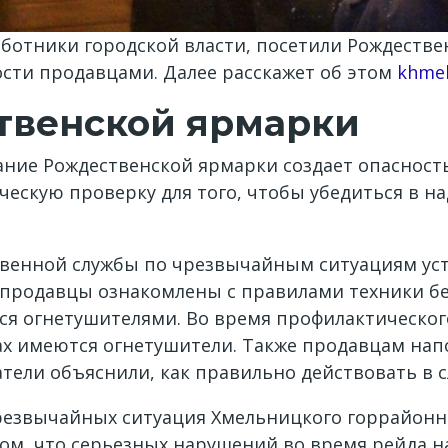
работники городской власти, посетили Рождеств
сти продавцами. Далее расскажет об этом
khmel
твенской ярмарки
ние Рождественской ярмарки создает опасность,
ескую проверку для того, чтобы убедиться в 
ственной службы по чрезвычайным ситуациям ус
и продавцы ознакомлены с правилами техники б
ься огнетушителями. Во время профилактическо
ах имеются огнетушители. Также продавцам нап
тели объяснили, как правильно действовать в с
резвычайных ситуация Хмельницкого горрайонн
том, что серьезных нарушений во время рейда н