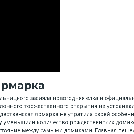
ярмарка
ельницкого засияла новогодняя елка и официаль
ционного торжественного открытия не устраивал
ждественская ярмарка не утратила своей особен
ду уменьшили количество рождественских домико
сстояние между самыми домиками. Главная пеше