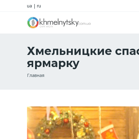
ua
|
ru
Хмельницкие спа
ярмарку
Строка
Главная
навигации