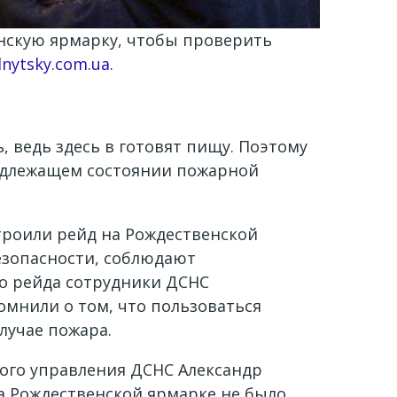
енскую ярмарку, чтобы проверить
nytsky.com.ua.
 ведь здесь в готовят пищу. Поэтому
надлежащем состоянии пожарной
троили рейд на Рождественской
езопасности, соблюдают
го рейда сотрудники ДСНС
омнили о том, что пользоваться
лучае пожара.
ого управления ДСНС Александр
а Рождественской ярмарке не было