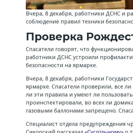
Вчера, 8 декабря, работники ДСНС и 
соблюдение правил техники безопасно
Проверка Рождес
Спасатели говорят, что функционирова
работники ДСНС устроили профилактич
безопасности на ярмарке.
Вчера, 8 декабря, работники Государ
ярмарке. Спасатели проверили, все л
ли эти правила и умеют ли пользоват
проинспектировали, во всех ли домик
газовыми баллонами запрещено. Спаса
Специалист отдела предупреждения ч
Сикорский рассказал
«Суспільному»
о 