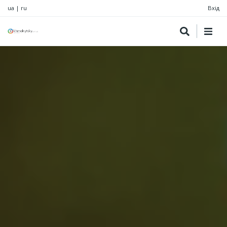
ua
|
ru
Вхід