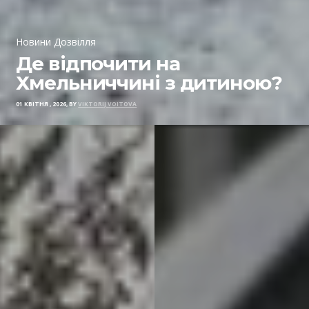
Новини Дозвілля
Де відпочити на
Хмельниччині з дитиною?
01 КВІТНЯ , 2026, BY
VIKTORIJ VOITOVA