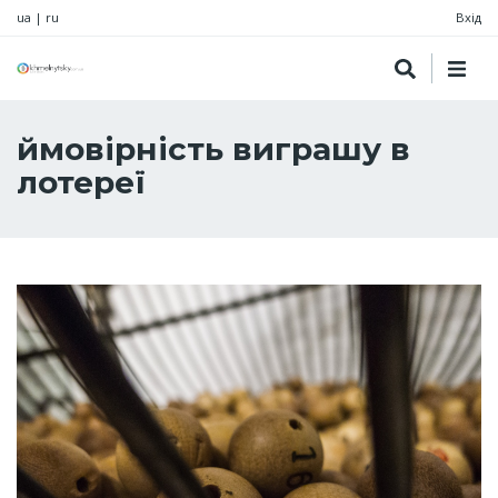
ua
|
ru
Вхід
ймовірність виграшу в
лотереї