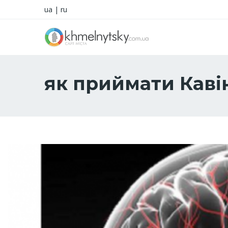
ua
|
ru
як приймати Каві