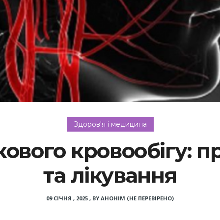
Здоров'я і медицина
ового кровообігу: п
та лікування
09 СІЧНЯ , 2025
,
BY
АНОНІМ (НЕ ПЕРЕВІРЕНО)