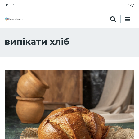
ua
|
ru
Вхід
випікати хліб