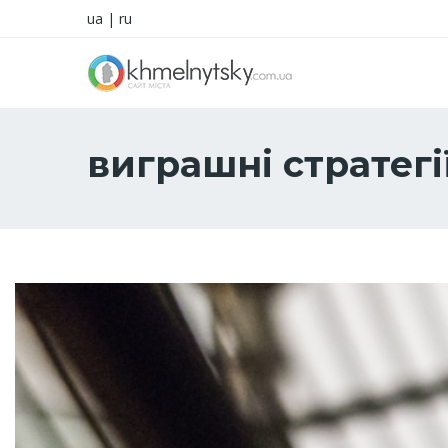
ua
|
ru
виграшні стратегі