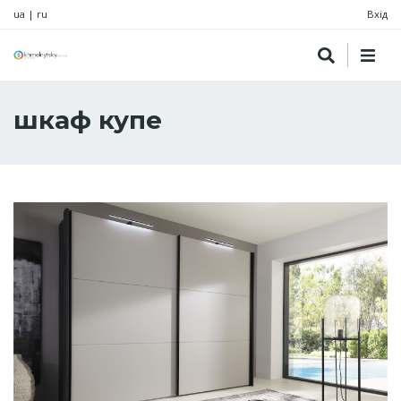
ua
|
ru
Вхід
шкаф купе