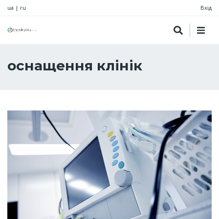
ua
|
ru
Вхід
оснащення клінік