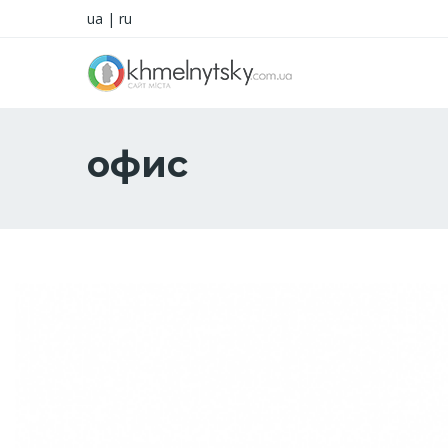
ua
|
ru
офис