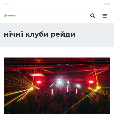
ua
|
ru
Вхід
нічні клуби рейди