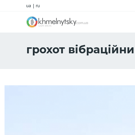
ua
|
ru
грохот вібраційн