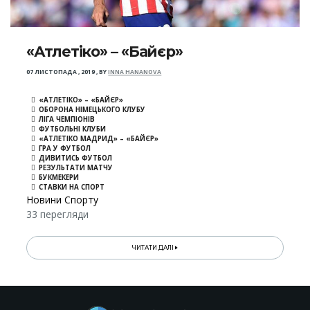
«Атлетіко» – «Байєр»
07 ЛИСТОПАДА , 2019
,
BY
INNA HANANOVA
«АТЛЕТІКО» – «БАЙЄР»
ОБОРОНА НІМЕЦЬКОГО КЛУБУ
ЛІГА ЧЕМПІОНІВ
ФУТБОЛЬНІ КЛУБИ
«АТЛЕТІКО МАДРИД» – «БАЙЄР»
ГРА У ФУТБОЛ
ДИВИТИСЬ ФУТБОЛ
РЕЗУЛЬТАТИ МАТЧУ
БУКМЕКЕРИ
СТАВКИ НА СПОРТ
Новини Спорту
33 перегляди
ЧИТАТИ ДАЛІ