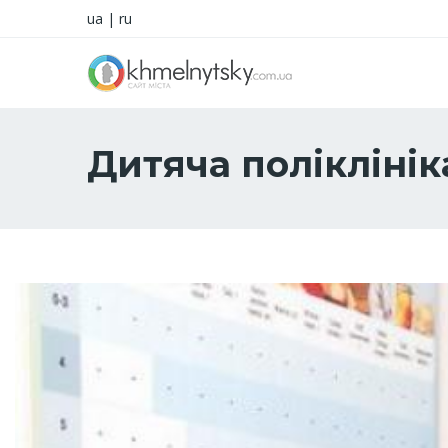
ua
|
ru
Дитяча поліклінік