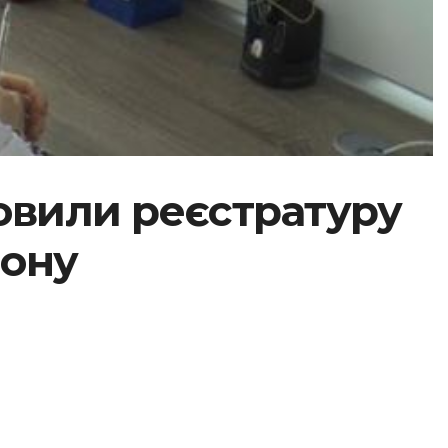
новили реєстратуру
зону