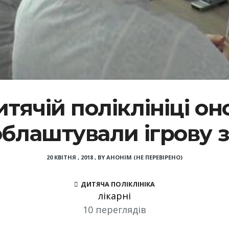
тячій поліклініці о
облаштували ігрову 
20 КВІТНЯ , 2018
,
BY
АНОНІМ (НЕ ПЕРЕВІРЕНО)
ДИТЯЧА ПОЛІКЛІНІКА
лікарні
10 переглядів