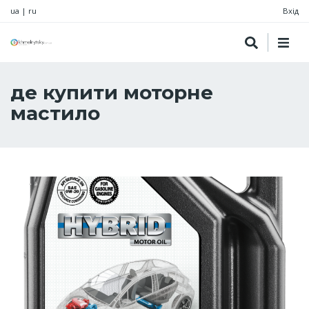
ua
|
ru
Вхід
де купити моторне
мастило