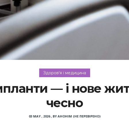
Здоров'я і медицина
імпланти — і нове ж
чесно
03 MAY , 2026
,
BY
АНОНІМ (НЕ ПЕРЕВІРЕНО)