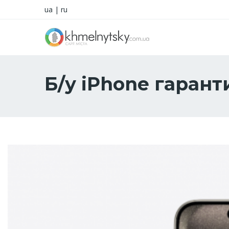
ua
|
ru
Б/у iPhone гарант