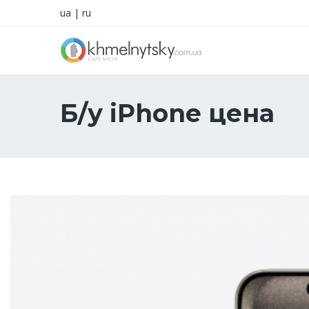
ua
|
ru
Б/у iPhone цена