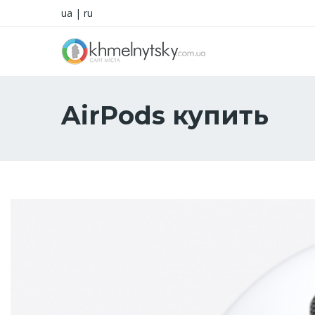
ua
|
ru
AirPods купить