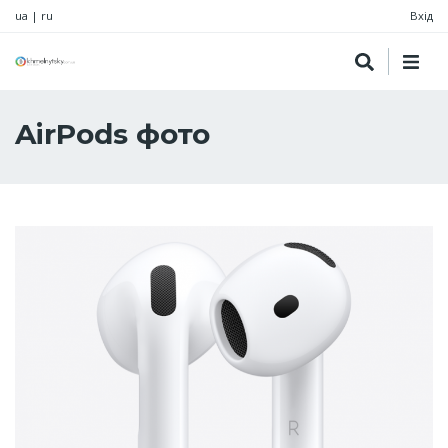
ua
|
ru
Вхід
AirPods фото