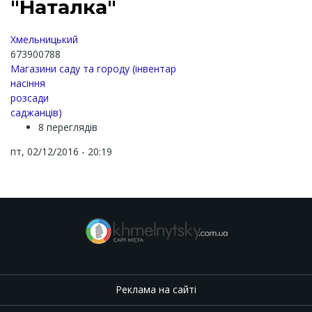
"Наталка"
Хмельницький
673900788
Магазини саду та городу (інвентар
насіння
розсади
саджанців)
8 переглядів
пт, 02/12/2016 - 20:19
Реклама на сайті