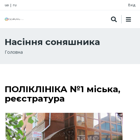
ua
|
ru
Вхід
Насіння соняшника
Рядок
Головна
навіґації
ПОЛІКЛІНІКА №1 міська,
реєстратура