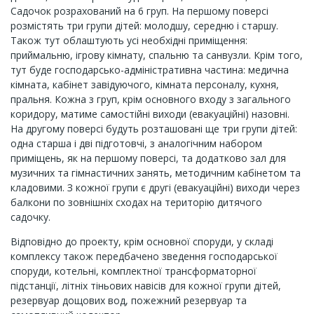
Садочок розрахований на 6 груп. На першому поверсі
розмістять три групи дітей: молодшу, середню і старшу.
Також тут облаштують усі необхідні приміщення:
приймальню, ігрову кімнату, спальню та санвузли. Крім того,
тут буде господарсько-адміністративна частина: медична
кімната, кабінет завідуючого, кімната персоналу, кухня,
пральня. Кожна з груп, крім основного входу з загального
коридору, матиме самостійні виходи (евакуаційні) назовні.
На другому поверсі будуть розташовані ще три групи дітей:
одна старша і дві підготовчі, з аналогічним набором
приміщень, як на першому поверсі, та додатково зал для
музичних та гімнастичних занять, методичним кабінетом та
кладовими. З кожної групи є другі (евакуаційні) виходи через
балкони по зовнішніх сходах на територію дитячого
садочку.
Відповідно до проекту, крім основної споруди, у складі
комплексу також передбачено зведення господарської
споруди, котельні, комплектної трансформаторної
підстанції, літніх тіньових навісів для кожної групи дітей,
резервуар дощових вод, пожежний резервуар та