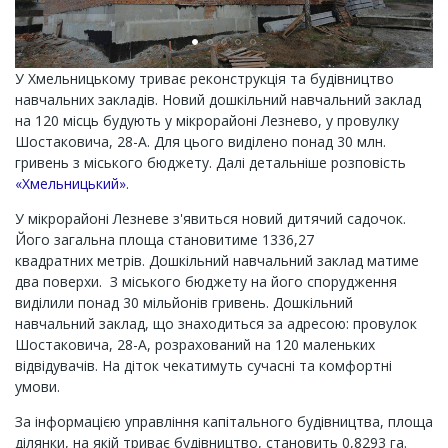
У Хмельницькому триває реконструкція та будівництво
навчальних закладів. Новий дошкільний навчальний заклад
на 120 місць будують у мікрорайоні Лезнево, у провулку
Шостаковича, 28-А. Для цього виділено понад 30 млн.
гривень з міського бюджету. Далі детальніше розповість
«Хмельницький»
.
У мікрорайоні Лезневе з'явиться новий дитячий садочок.
Його загальна площа становитиме 1336,27
квадратних метрів. Дошкільний навчальний заклад матиме
два поверхи. З міського бюджету на його спорудження
виділили понад 30 мільйонів гривень. Дошкільний
навчальний заклад, що знаходиться за адресою: провулок
Шостаковича, 28-А, розрахований на 120 маленьких
відвідувачів. На діток чекатимуть сучасні та комфортні
умови.
За інформацією управління капітального будівництва, площа
ділянки, на якій триває будівництво, становить 0,8293 га.