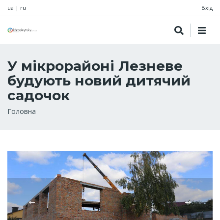
ua
|
ru
Вхід
У мікрорайоні Лезневе
будують новий дитячий
садочок
Рядок
Головна
навіґації