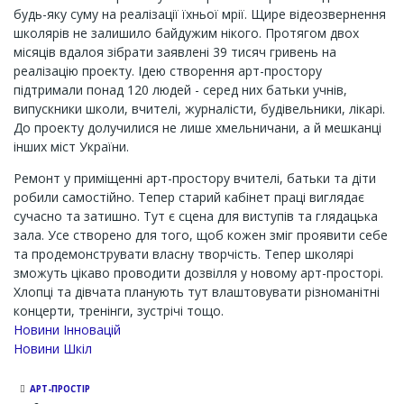
будь-яку суму на реалізації їхньої мрії. Щире відеозвернення
школярів не залишило байдужим нікого. Протягом двох
місяців вдалоя зібрати заявлені 39 тисяч гривень на
реалізацію проекту. Ідею створення арт-простору
підтримали понад 120 людей - серед них батьки учнів,
випускники школи, вчителі, журналісти, будівельники, лікарі.
До проекту долучилися не лише хмельничани, а й мешканці
інших міст України.
Ремонт у приміщенні арт-простору вчителі, батьки та діти
робили самостійно. Тепер старий кабінет праці виглядає
сучасно та затишно. Тут є сцена для виступів та глядацька
зала. Усе створено для того, щоб кожен зміг проявити себе
та продемонструвати власну творчість. Тепер школярі
зможуть цікаво проводити дозвілля у новому арт-просторі.
Хлопці та дівчата планують тут влаштовувати різноманітні
концерти, тренінги, зустрічі тощо.
Новини Інновацій
Новини Шкіл
АРТ-ПРОСТІР