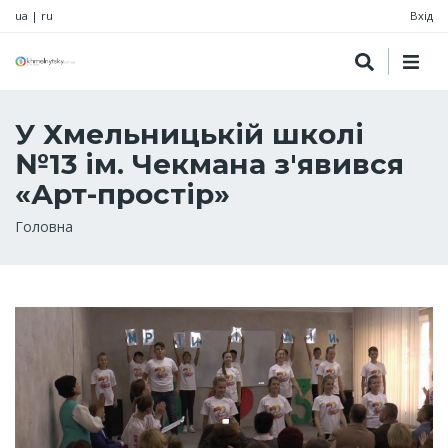
ua
|
ru
Вхід
У Хмельницькій школі
№13 ім. Чекмана з'явився
«Арт-простір»
Рядок
Головна
навіґації