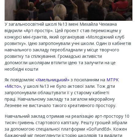
У загальноосвітній школі №13 імені Михайла Чекмана
відкрили «Арт-простір». Цей проект став переможцем у
конкурсі міні-грантів, який організував «Молодіжний клуб
розвитку». Ідею запропонували учні школи. Один із кабінетів
навчального закладу переобладнали у місце творчого
розвитку та спілкування. Громадські активісти
допомогли школярам втілити ідею та залучити на це
необхідні кошти
Як повідомляє
«Хмельницький»
з посиланням на
МТРК
«Місто»
, у школі №13 не було актової зали. Тож діти
запропонували облаштувати її у старому кабінеті
праці. Навчальному закладу та загалом мікрорайону
Лезневе не вистачало такого креативного простору.
Навчальний заклад отримав на реалізацію арт-простору 10
тисяч гривень стартового капіталу. Решту грошей зібрали
за допомогою спеціальної платформи «GoFundEd». Кожен
бажаючий міг переглянути історію школярів та виділити