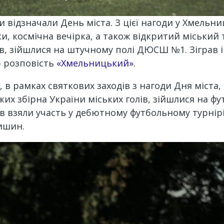
 відзначали День міста. З цієї нагоди у Хмельни
и, космічна вечірка, а також відкритий міський 
лів, зійшлися на штучному полі ДЮСШ №1. Зіграв 
р розповість
«Хмельницький»
.
 в рамках святкових заходів з нагоди Дня міста,
яких збірна України міських голів, зійшлися на 
в взяли участь у дебютному футбольному турнірі
ишин.