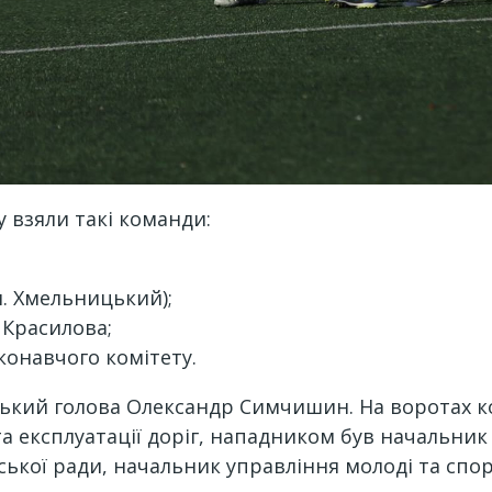
у взяли такі команди:
. Хмельницький);
 Красилова;
онавчого комітету.
іський голова Олександр Симчишин. На воротах 
а експлуатації доріг, нападником був начальник
ької ради, начальник управління молоді та спор