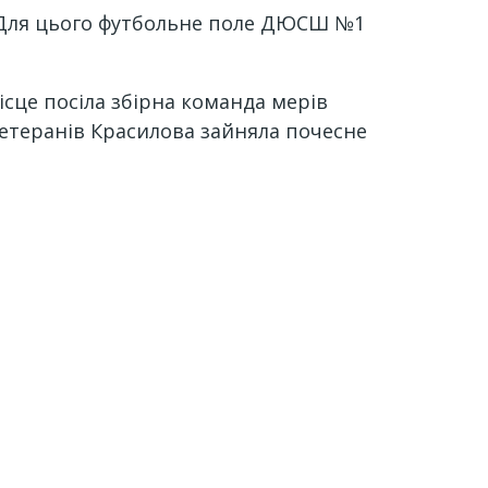
о. Для цього футбольне поле ДЮСШ №1
сце посіла збірна команда мерів
ветеранів Красилова зайняла почесне