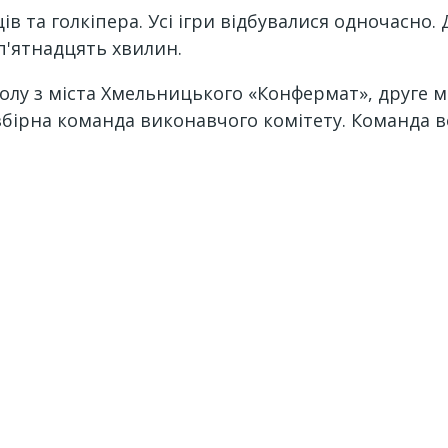
ів та голкіпера. Усі ігри відбувалися одночасн
п'ятнадцять хвилин.
лу з міста Хмельницького «Конфермат», друге мі
 збірна команда виконавчого комітету. Команда 