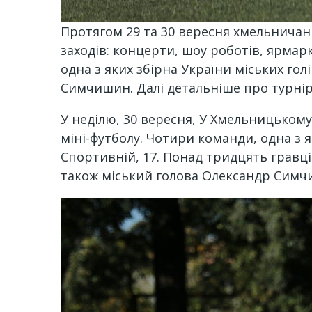
Протягом 29 та 30 вересня хмельничани
заходів: концерти, шоу роботів, ярмарк
одна з яких збірна України міських го
Симчишин. Далі детальніше про турні
У неділю, 30 вересня, У Хмельницькому,
міні-футболу. Чотири команди, одна з 
Спортивній, 17. Понад тридцять гравці
також міський голова Олександр Симч