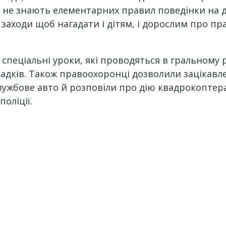
, не знають елементарних правил поведінки на д
 заходи щоб нагадати і дітям, і дорослим про пр
ь спеціальні уроки, які проводяться в гральному
 садків. Також правоохоронці дозволили зацікав
ужбове авто й розповіли про дію квадрокоптера 
оліції.