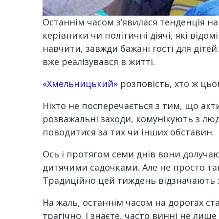
Останнім часом з’явилася тенденція на
керівники чи політичні діячі, які відом
навчити, завжди бажані гості для діте
вже реалізувався в житті.
«Хмельницький»
розповість, хто ж цьо
Ніхто не посперечається з тим, що акт
розважальні заходи, комунікують з люд
поводитися за тих чи інших обставин.
Ось і протягом семи днів вони долуча
дитячими садочками. Але не просто та
Традиційно цей тиждень відзначають з
На жаль, останнім часом на дорогах ст
трагічно. І знаєте, часто винні не лиш