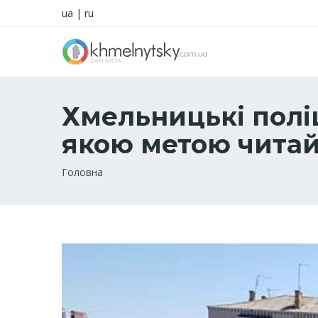
ua
|
ru
Хмельницькі поліц
якою метою читай
Рядок
Головна
навіґації