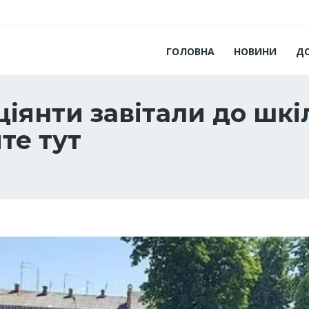
ГОЛОВНА
НОВИНИ
Д
іянти завітали до шкіл 
те тут