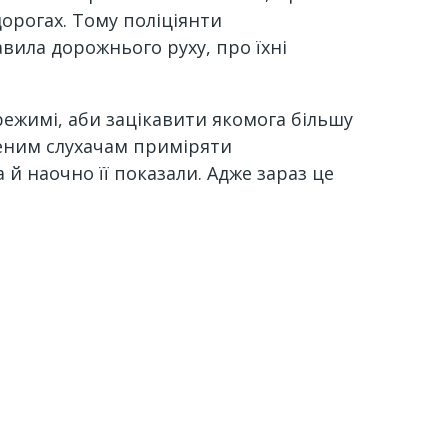
орогах. Тому поліціянти
авила дорожнього руху, про їхні
 режимі, аби зацікавити якомога більшу
леним слухачам приміряти
й наочно її показали. Адже зараз це