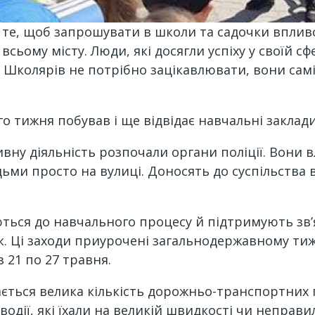
 те, щоб запрошувати в школи та садочки впливо
і всьому місту. Люди, які досягли успіху у своїй с
й. Школярів не потрібно зацікавлювати, вони сам
го тижня побував і ще відвідає навчальні заклади
ивну діяльність розпочали органи поліції. Вони 
ьми просто на вулиці. Доносять до суспільства 
ються до навчального процесу й підтримують зв’
к. Ці заходи приурочені загальнодержавному ти
 21 по 27 травня.
ається велика кількість дорожньо-транспортних п
е водії, які їхали на великій швидкості чи непра