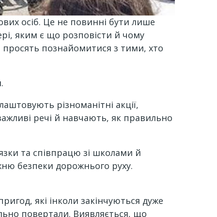
вих осіб. Це не повинні бути лише
фері, яким є що розповісти й чому
і просять познайомитися з тими, хто
.
влаштовують різноманітні акції,
важливі речі й навчають, як правильно
язки та співпрацю зі школами й
жню безпеки дорожнього руху.
ригод, які інколи закінчуються дуже
вильно повертали. Виявляється, що