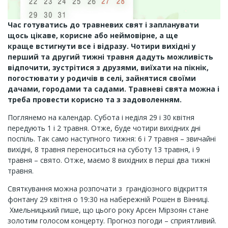
Час готуватись до травневих свят і запланувати
щось цікаве, корисне або неймовірне, а ще
краще встигнути все і відразу. Чотири вихідні у
перший та другий тижні травня дадуть можливість
відпочити, зустрітися з друзями, виїхати на пікнік,
погостювати у родичів в селі, зайнятися своїми
дачами, городами та садами. Травневі свята можна і
треба провести корисно та з задоволенням.
Поглянемо на календар. Субота і неділя 29 і 30 квітня
передують 1 і 2 травня. Отже, буде чотири вихідних дні
поспіль. Так само наступного тижня: 6 і 7 травня – звичайні
вихідні, 8 травня переноситься на суботу 13 травня, і 9
травня – свято. Отже, маємо 8 вихідних в перші два тижні
травня.
Святкування можна розпочати з грандіозного відкриття
фонтану 29 квітня о 19:30 на набережній Рошен в Вінниці.
Хмельницький пише, що цього року Арсен Мірзоян стане
золотим голосом концерту. Прогноз погоди – сприятливий.