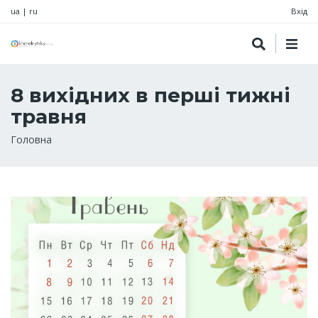
ua
|
ru
Вхід
8 вихідних в перші тижні
травня
Рядок
Головна
навіґації