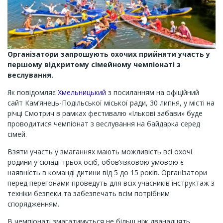
Організатори запрошують охочих прийняти участь у
першому відкритому сімейному чемпіонаті з
веслування.
Як повідомляє
Хмельницький
з посиланням на офіційний
сайт Кам’янець-Подільської міської ради, 30 липня, у місті на
річці Смотрич в рамках фестивалю «Ількові забави» буде
проводитися чемпіонат з веслування на байдарка серед
сімей.
Взяти участь у змаганнях мають можливість всі охочі
родини у складі трьох осіб, обов’язковою умовою є
наявність в команді дитини від 5 до 15 років. Організатори
перед перегонами проведуть для всіх учасників інструктаж з
техніки безпеки та забезпечать всім потрібним
спорядженням.
В чемпіонаті змагатимуться не більш ніж дванадцять