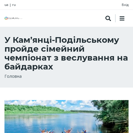
ua
|
ru
Вхід
У Кам’янці-Подільському
пройде сімейний
чемпіонат з веслування на
байдарках
Рядок
Головна
навіґації