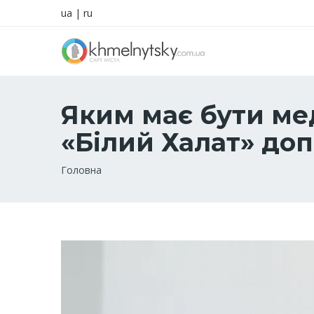
ua
|
ru
Яким має бути ме
«Білий Халат» до
Рядок
Головна
навіґації