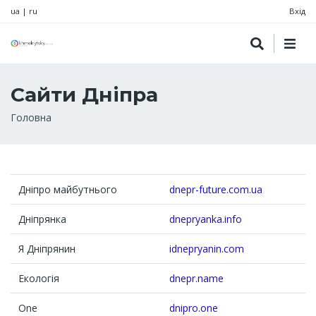
ua
|
ru
Вхід
Сайти Дніпра
Рядок
Головна
навіґації
Дніпро майбутнього
dnepr-future.com.ua
Дніпрянка
dnepryanka.info
Я Дніпрянин
idnepryanin.com
Екологія
dnepr.name
One
dnipro.one