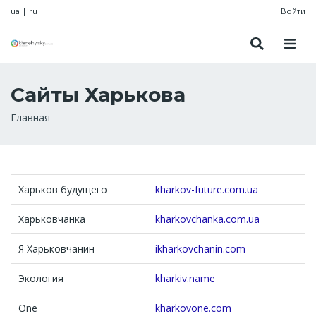
ua
|
ru
Войти
Сайты Харькова
Строка
Главная
навигации
Харьков будущего
kharkov-future.com.ua
Харьковчанка
kharkovchanka.com.ua
Я Харьковчанин
ikharkovchanin.com
Экология
kharkiv.name
One
kharkovone.com