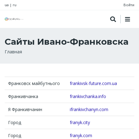
ua
|
ru
Войти
Сайты Ивано-Франковска
Строка
Главная
навигации
Франковск майбутнього
frankivsk-future.com.ua
Франкивчанка
frankivchanka.info
Я Франкивчанин
ifrankivchanyn.com
Город
franyk.city
Город
franyk.com