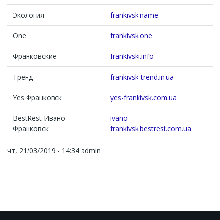
Экология
frankivsk.name
One
frankivsk.one
Франковские
frankivski.info
Тренд
frankivsk-trend.in.ua
Yes Франковск
yes-frankivsk.com.ua
BestRest Ивано-
ivano-
Франковск
frankivsk.bestrest.com.ua
чт, 21/03/2019 - 14:34
admin