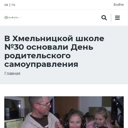
ua
|
ru
Войти
В Хмельницкой школе
№30 основали День
родительского
самоуправления
Строка
Главная
навигации